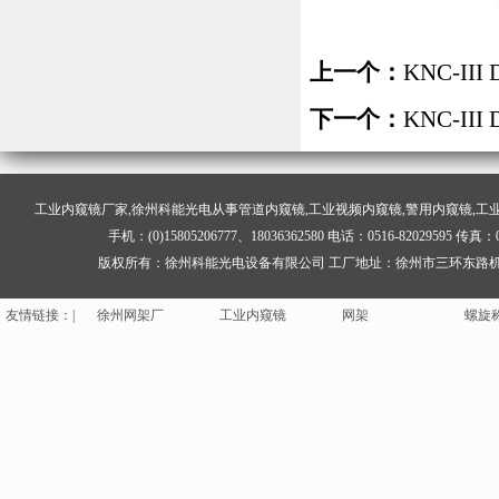
上一个：
KNC-I
下一个：
KNC-I
工业内窥镜
厂家,徐州科能光电从事管道内窥镜,工业视频内窥镜,警用内窥镜,工
手机：(0)15805206777、18036362580 电话：0516-82029595
铝板加工
花纹铝板
铝板生产厂家
校验
版权所有：徐州科能光电设备有限公司 工厂地址：徐州市三环东路机场
钢网架结构
聚脲
礼炮
聚脲
友情
链
接：|
徐州网架厂
工业内窥镜
网架
螺旋
铝板加工
花纹铝板
铝板生产厂家
校验
钢网架结构
聚脲
礼炮
聚脲
徐州网架厂
工业内窥镜
网架
螺旋