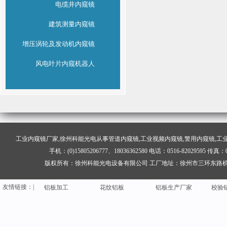
电缆井内窥镜
建筑测量内窥镜
增压涡轮及发动机内窥镜
风电叶片内窥机器人
工业内窥镜
厂家,徐州科能光电从事管道内窥镜,工业视频内窥镜,警用内窥镜,工
铝板加工
花纹铝板
铝板生产厂家
校验
手机：(0)15805206777、18036362580 电话：0516-82029595
钢网架结构
聚脲
礼炮
聚脲
版权所有：徐州科能光电设备有限公司 工厂地址：徐州市三环东路机场
徐州网架厂
工业内窥镜
网架
螺旋
友情
链
接：|
铝板加工
花纹铝板
铝板生产厂家
校验
钢网架结构
聚脲
礼炮
聚脲
徐州网架厂
工业内窥镜
网架
螺旋