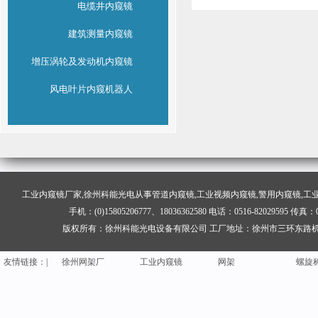
电缆井内窥镜
建筑测量内窥镜
增压涡轮及发动机内窥镜
风电叶片内窥机器人
工业内窥镜
厂家,徐州科能光电从事管道内窥镜,工业视频内窥镜,警用内窥镜,工
手机：(0)15805206777、18036362580 电话：0516-82029595
铝板加工
花纹铝板
铝板生产厂家
校验
版权所有：徐州科能光电设备有限公司 工厂地址：徐州市三环东路机场
钢网架结构
聚脲
礼炮
聚脲
徐州网架厂
工业内窥镜
网架
螺旋
友情
链
接：|
铝板加工
花纹铝板
铝板生产厂家
校验
钢网架结构
聚脲
礼炮
聚脲
徐州网架厂
工业内窥镜
网架
螺旋