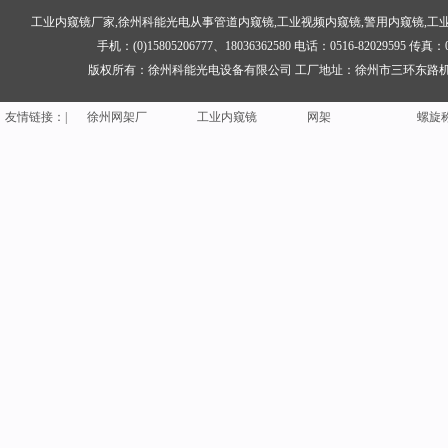
工业内窥镜
厂家,徐州科能光电从事管道内窥镜,工业视频内窥镜,警用内窥镜,工
手机：(0)15805206777、18036362580 电话：0516-82029595
铝板加工
花纹铝板
铝板生产厂家
校验
版权所有：徐州科能光电设备有限公司 工厂地址：徐州市三环东路机场
钢网架结构
聚脲
礼炮
聚脲
友情
链
接：|
徐州网架厂
工业内窥镜
网架
螺旋
铝板加工
花纹铝板
铝板生产厂家
校验
钢网架结构
聚脲
礼炮
聚脲
徐州网架厂
工业内窥镜
网架
螺旋