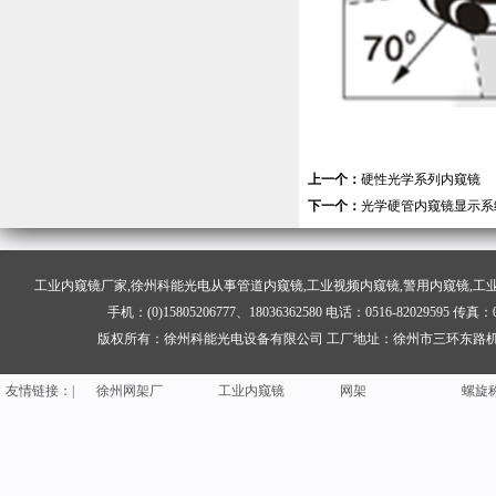
上一个：
硬性光学系列内窥镜
下一个：
光学硬管内窥镜显示系
工业内窥镜
厂家,徐州科能光电从事管道内窥镜,工业视频内窥镜,警用内窥镜,工
手机：(0)15805206777、18036362580 电话：0516-82029595
铝板加工
花纹铝板
铝板生产厂家
校验
版权所有：徐州科能光电设备有限公司 工厂地址：徐州市三环东路机场
钢网架结构
聚脲
礼炮
聚脲
友情
链
接：|
徐州网架厂
工业内窥镜
网架
螺旋
铝板加工
花纹铝板
铝板生产厂家
校验
钢网架结构
聚脲
礼炮
聚脲
徐州网架厂
工业内窥镜
网架
螺旋